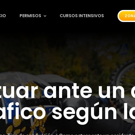
CIO
PERMISOS
CURSOS INTENSIVOS
ZON
uar ante un 
afico según 