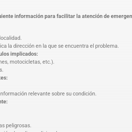
uiente información para facilitar la atención de emergen
localidad.
dica la dirección en la que se encuentra el problema.
ulos implicados:
es, motocicletas, etc.).
s.
tes:
 información relevante sobre su condición.
nte:
s peligrosas.